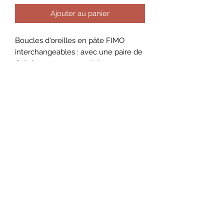
Ajouter au panier
Boucles d'oreilles en pâte FIMO
interchangeables : avec une paire de
Créoles vous pouvez échanger vos
pampilles autant que vous voulez !
Paire entière (créole + pampille)
=32,99€
Paire sans la créole = 26,99€
AMILLO by Amandine
Conditions Générales