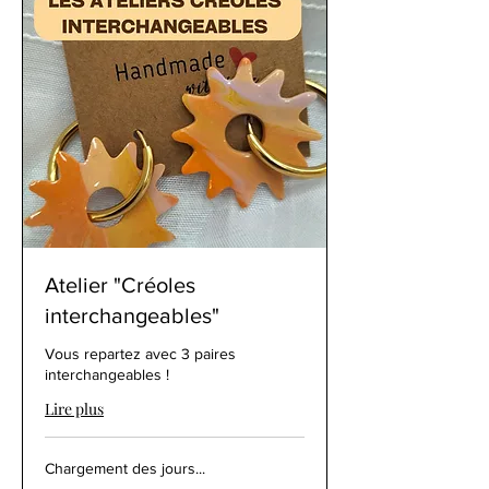
Atelier "Créoles
interchangeables"
Vous repartez avec 3 paires
interchangeables !
Lire plus
Chargement des jours...
69