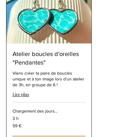
Atelier boucles d'oreilles
"Pendantes"
Viens créer ta paire de boucles
unique et à ton image lors d'un atelier
de 3h, en groupe de 6 !
Lire plus
Chargement des jours...
3 h
59
59 €
euros