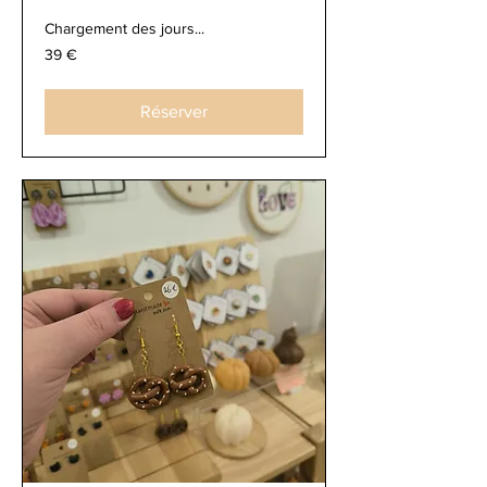
Chargement des jours...
39
39 €
euros
Réserver