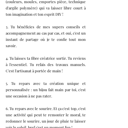
(couleurs, moules, emportes pièce, technique
d'argile polymère) qui va laisser libre court à
ton imagination et ton esprit DIY !
3. Tu bénéficies de mes supers conseils et
accompagnement au cas par cas, et oui, c'est un
instant de partage où je te confie tout mon
savoir.
4. Tu laisses ta fibre créatrice sortir. Tu reviens
à l'essentiel. Tu refais des travaux manuels.
C'est l'artisanat à portée de main !
5. Tu repars avec ta création unique et
personnalisée : un bijou fait main par toi, c'est
une occasion à ne pas rater.
6. Tu repars avec le sourire. Et ça c'est top, c'est
une activité qui peut te remonter le moral, te
redonner le sourire, un jour de pluie te laisser
voir le soleil, bref c'est un moment fun !