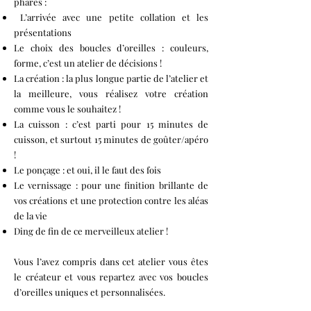
phares :
L’arrivée avec une petite collation et les
présentations
Le choix des boucles d’oreilles : couleurs,
forme, c’est un atelier de décisions !
La création : la plus longue partie de l’atelier et
la meilleure, vous réalisez votre création
comme vous le souhaitez !
La cuisson : c’est parti pour 15 minutes de
cuisson, et surtout 15 minutes de goûter/apéro
!
Le ponçage : et oui, il le faut des fois
Le vernissage : pour une finition brillante de
vos créations et une protection contre les aléas
de la vie
Ding de fin de ce merveilleux atelier !
Vous l’avez compris dans cet atelier vous êtes
le créateur et vous repartez avec vos boucles
d’oreilles uniques et personnalisées.