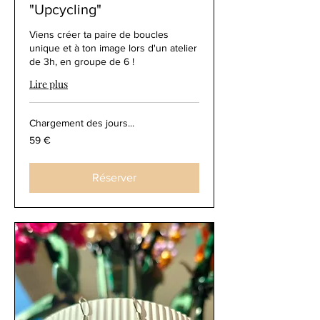
"Upcycling"
Viens créer ta paire de boucles
unique et à ton image lors d'un atelier
de 3h, en groupe de 6 !
Lire plus
Chargement des jours...
59
59 €
euros
Réserver