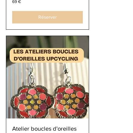
69 €
euros
Réserver
Atelier boucles d'oreilles