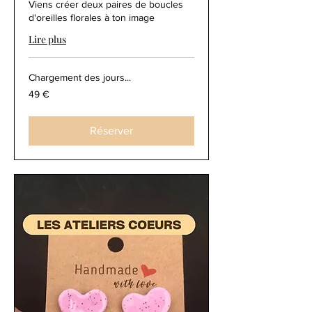
Viens créer deux paires de boucles
d'oreilles florales à ton image
Lire plus
Chargement des jours...
49
49 €
euros
Réserver