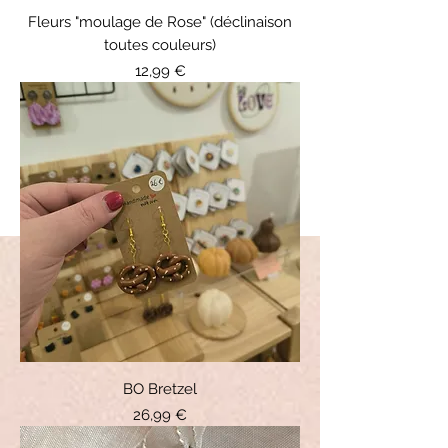
Fleurs "moulage de Rose" (déclinaison
toutes couleurs)
Prix
12,99 €
BO Bretzel
Prix
26,99 €