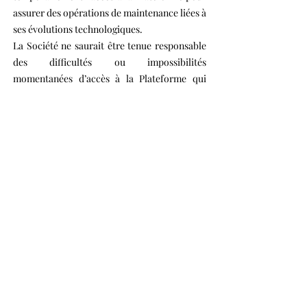
assurer des opérations de maintenance liées à
ses évolutions technologiques.
La Société ne saurait être tenue responsable
des difficultés ou impossibilités
momentanées d’accès à la Plateforme qui
auraient pour origine des circonstances qui
lui sont extérieures, la force majeure, ou
encore des perturbations du réseau de
télécommunication.
9. Loi Informatique et Libertés
En application de la loi n°78-17 du 6 janvier
1978 modifiée, il est rappelé que les données
nominatives réclamées aux Utilisateurs sont
nécessaires à la mise en œuvre du Service.
En 2016, l’
Union européenne
se dote d’un
règlement général sur la protection des