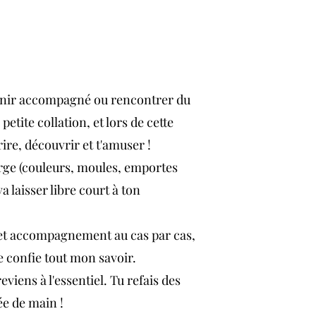
venir accompagné ou rencontrer du
petite collation, et lors de cette
rire, découvrir et t'amuser !
large (couleurs, moules, emportes
a laisser libre court à ton
s et accompagnement au cas par cas,
te confie tout mon savoir.
reviens à l'essentiel. Tu refais des
tée de main !