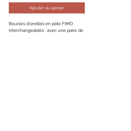
Ajouter au panier
Boucles d'oreilles en pâte FIMO
interchangeables : avec une paire de
Créoles vous pouvez échanger vos
pampilles autant que vous voulez !
Paire entière (créole + pampille)
=32,99€
Paire sans la créole = 26,99€
AMILLO by Amandine
Conditions Générales