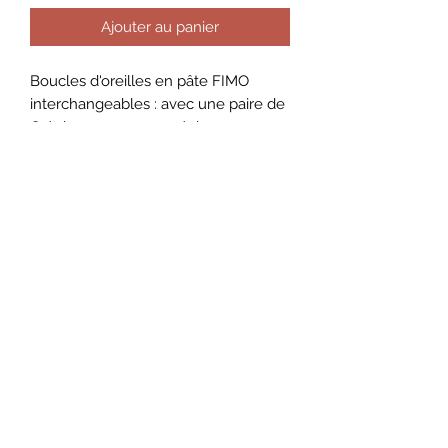
Ajouter au panier
Boucles d'oreilles en pâte FIMO
interchangeables : avec une paire de
Créoles vous pouvez échanger vos
pampilles autant que vous voulez !
Paire entière (créole + pampille)
=32,99€
Paire sans la créole = 26,99€
AMILLO by Amandine
Conditions Générales