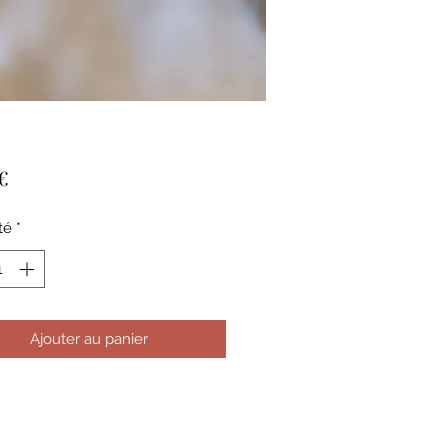
Prix
 €
té
*
Ajouter au panier