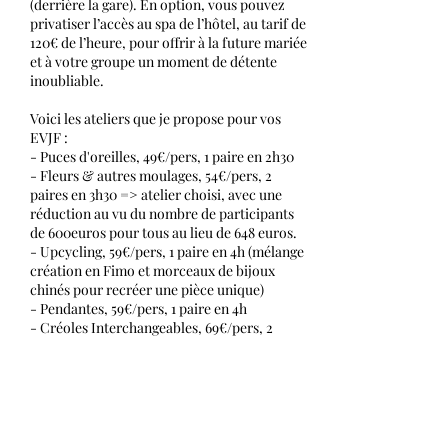
(derrière la gare). En option, vous pouvez
privatiser l’accès au spa de l’hôtel, au tarif de
120€ de l’heure, pour offrir à la future mariée
et à votre groupe un moment de détente
inoubliable.
Voici les ateliers que je propose pour vos
EVJF :
- Puces d'oreilles, 49€/pers, 1 paire en 2h30
- Fleurs & autres moulages, 54€/pers, 2
paires en 3h30 => atelier choisi, avec une
réduction au vu du nombre de participants
de 600euros pour tous au lieu de 648 euros.
- Upcycling, 59€/pers, 1 paire en 4h (mélange
création en Fimo et morceaux de bijoux
chinés pour recréer une pièce unique)
- Pendantes, 59€/pers, 1 paire en 4h
- Créoles Interchangeables, 69€/pers, 2
paires en 5h
Bon à savoir : je propose un apéritif ou un
goûter, ainsi que du Champomy en l’honneur
de la ou du futur marié(e).