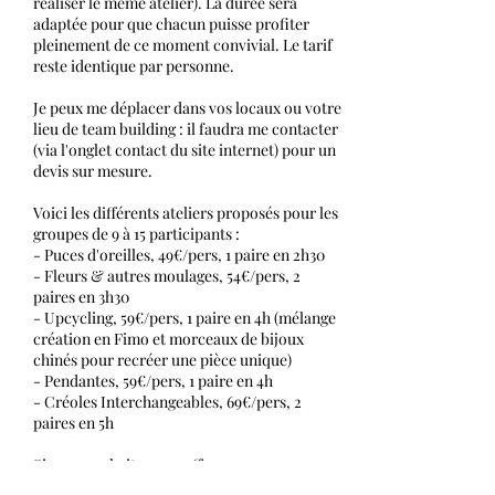
réaliser le même atelier). La durée sera
adaptée pour que chacun puisse profiter
pleinement de ce moment convivial. Le tarif
reste identique par personne.
Je peux me déplacer dans vos locaux ou votre
lieu de team building : il faudra me contacter
(via l'onglet contact du site internet) pour un
devis sur mesure.
Voici les différents ateliers proposés pour les
groupes de 9 à 15 participants :
- Puces d'oreilles, 49€/pers, 1 paire en 2h30
- Fleurs & autres moulages, 54€/pers, 2
paires en 3h30
- Upcycling, 59€/pers, 1 paire en 4h (mélange
création en Fimo et morceaux de bijoux
chinés pour recréer une pièce unique)
- Pendantes, 59€/pers, 1 paire en 4h
- Créoles Interchangeables, 69€/pers, 2
paires en 5h
Si vous souhaitez une offre sur mesure
(budget et timing à respecter), vous pouvez