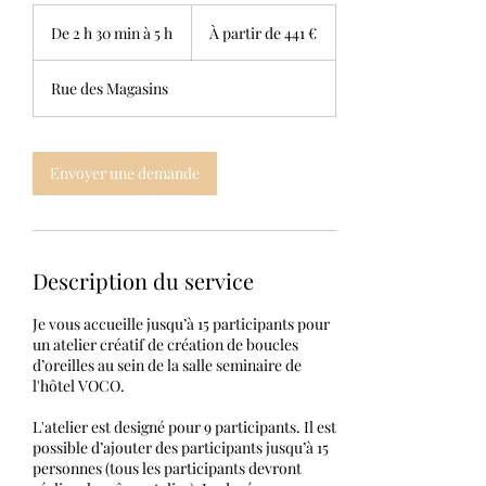
À
partir
De 2 h 30 min à 5 h
D
À partir de 441 €
de
441
e
euros
2
Rue des Magasins
h
3
0
m
Envoyer une demande
i
n
à
5
h
Description du service
Je vous accueille jusqu’à 15 participants pour
un atelier créatif de création de boucles
d’oreilles au sein de la salle seminaire de
l'hôtel VOCO.
L'atelier est designé pour 9 participants. Il est
possible d’ajouter des participants jusqu’à 15
personnes (tous les participants devront